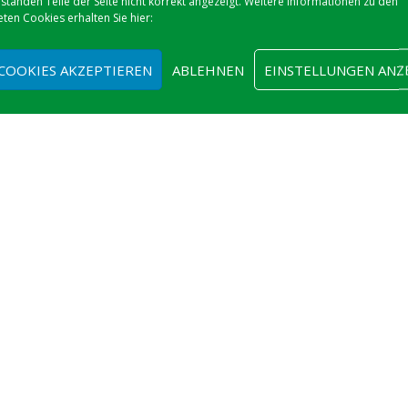
tänden Teile der Seite nicht korrekt angezeigt. Weitere Informationen zu den
ten Cookies erhalten Sie hier:
 COOKIES AKZEPTIEREN
ABLEHNEN
EINSTELLUNGEN ANZ