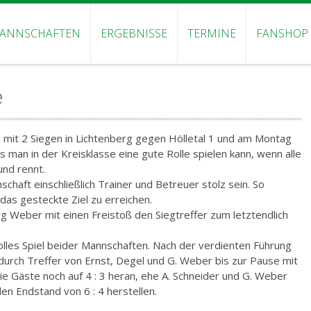
ANNSCHAFTEN
ERGEBNISSE
TERMINE
FANSHOP
e
mit 2 Siegen in Lichtenberg gegen Hölletal 1 und am Montag
 man in der Kreisklasse eine gute Rolle spielen kann, wenn alle
und rennt.
haft einschließlich Trainer und Betreuer stolz sein. So
as gesteckte Ziel zu erreichen.
 Weber mit einen Freistoß den Siegtreffer zum letztendlich
olles Spiel beider Mannschaften. Nach der verdienten Führung
durch Treffer von Ernst, Degel und G. Weber bis zur Pause mit
ie Gäste noch auf 4 : 3 heran, ehe A. Schneider und G. Weber
en Endstand von 6 : 4 herstellen.