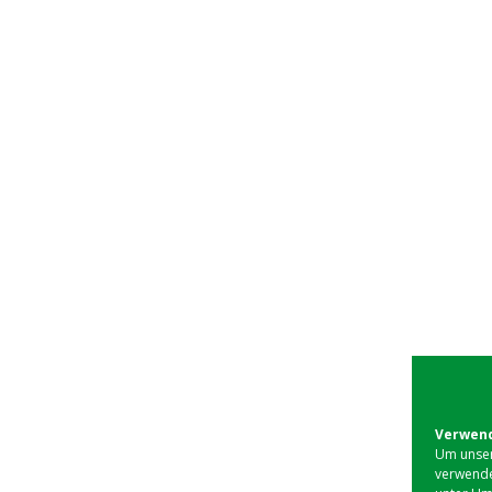
Verwend
Um unser
verwende