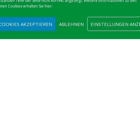
tänden Teile der Seite nicht korrekt angezeigt. Weitere Informationen zu den
ten Cookies erhalten Sie hier:
 COOKIES AKZEPTIEREN
ABLEHNEN
EINSTELLUNGEN ANZ