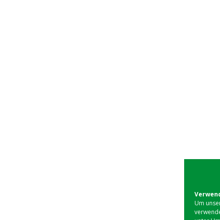
Verwend
Um unser
verwende