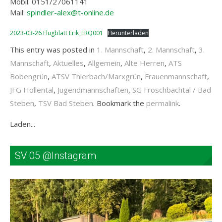
Mobil: 0151/27061141
Mail:
spindler-alex@t-online.de
2023-03-26 Flugblatt Erik_ERQ001
Herunterladen
This entry was posted in
1. Mannschaft
,
2. Mannschaft
,
3.
Mannschaft
,
Aktuelles
,
Allgemein
,
Alte Herren
,
ATS
Bobengrün
,
ATSV Thierbach/Marxgrün
,
Frauenmannschaft
,
JFG Höllental
,
Jugendmannschaften
,
SG Froschbachtal / Bad
Steben
,
TSV Bad Steben
. Bookmark the
permalink
.
Laden...
SV 05 @Instagram